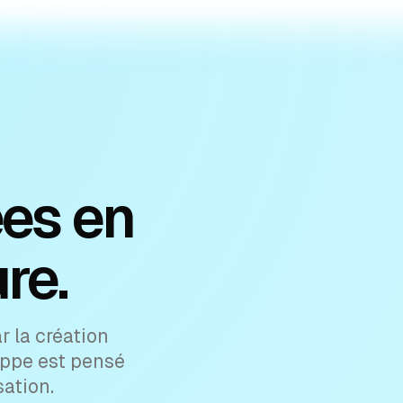
ées en
re.
 la création
oppe est pensé
sation.