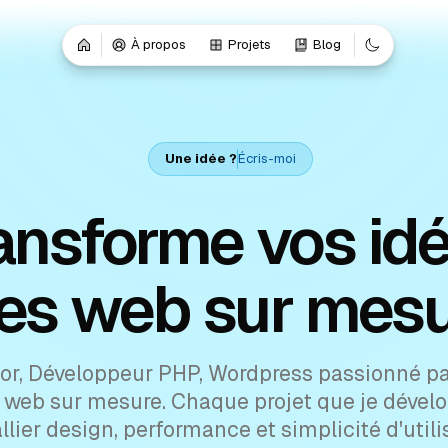
À propos
Projets
Blog
Une idée ?
Écris-moi
ansforme vos id
tes web sur mesu
or
,
Développeur PHP, Wordpress
passionné par
 web sur mesure. Chaque projet que je dével
llier design, performance et simplicité d'utili