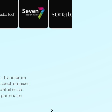
 il transforme
spect du pixel
détail et sa
 partenaire