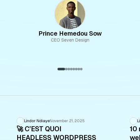
Prince Hemedou Sow
CEO Seven Design
Lindor Ndiaye
L
November 21, 2025
🚀 C’EST QUOI
10 
HEADLESS WORDPRESS
web