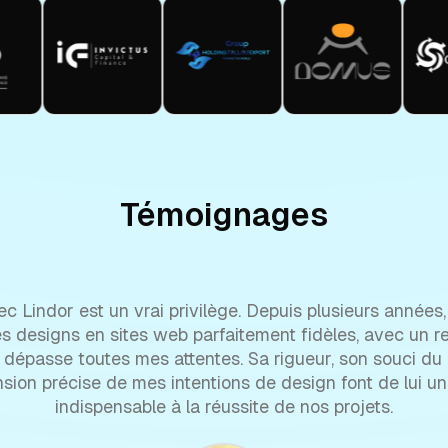
Témoignages
ec Lindor est un vrai privilège. Depuis plusieurs années,
 designs en sites web parfaitement fidèles, avec un re
 dépasse toutes mes attentes. Sa rigueur, son souci du 
ion précise de mes intentions de design font de lui un
indispensable à la réussite de nos projets.