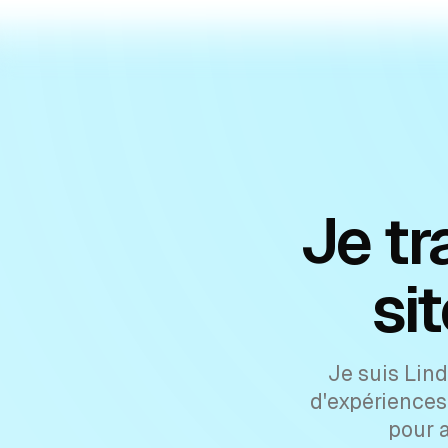
Je tr
si
Je suis
Lind
d'expériences
pour a