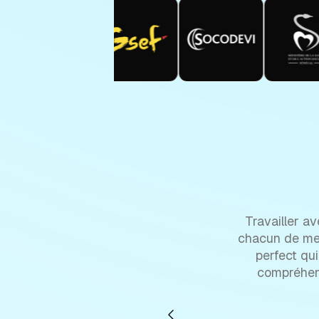
Travailler av
chacun de mes
perfect qui
compréhens